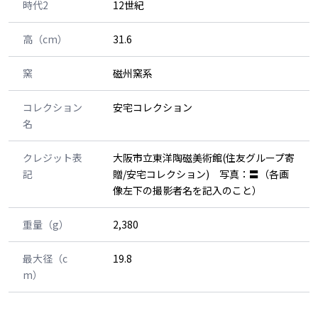
時代2
12世紀
高（cm）
31.6
窯
磁州窯系
コレクション
安宅コレクション
名
クレジット表
大阪市立東洋陶磁美術館(住友グループ寄
記
贈/安宅コレクション) 写真：〓（各画
像左下の撮影者名を記入のこと）
重量（g）
2,380
最大径（c
19.8
m）