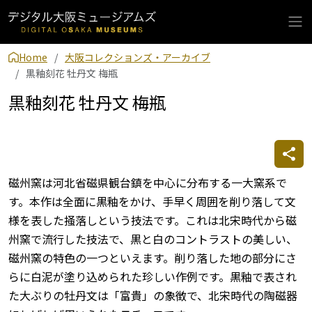
Home
大阪コレクションズ・アーカイブ
黒釉刻花 牡丹文 梅瓶
黒釉刻花 牡丹文 梅瓶
磁州窯は河北省磁県観台鎮を中心に分布する一大窯系で
す。本作は全面に黒釉をかけ、手早く周囲を削り落して文
様を表した掻落しという技法です。これは北宋時代から磁
州窯で流行した技法で、黒と白のコントラストの美しい、
磁州窯の特色の一つといえます。削り落した地の部分にさ
らに白泥が塗り込められた珍しい作例です。黒釉で表され
た大ぶりの牡丹文は「富貴」の象徴で、北宋時代の陶磁器