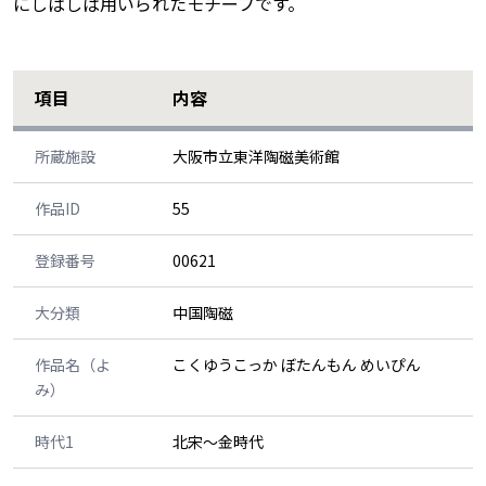
にしばしば用いられたモチーフです。
項目
内容
所蔵施設
大阪市立東洋陶磁美術館
作品ID
55
登録番号
00621
大分類
中国陶磁
作品名（よ
こくゆうこっか ぼたんもん めいぴん
み）
時代1
北宋～金時代