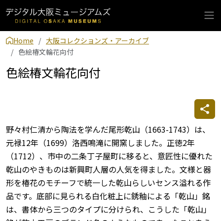
Home
大阪コレクションズ・アーカイブ
色絵椿文輪花向付
色絵椿文輪花向付
野々村仁清から陶法を学んだ尾形乾山（1663-1743）は、
元禄12年（1699）洛西鳴滝に開窯しました。正徳2年
（1712）、市中の二条丁子屋町に移ると、意匠性に優れた
乾山のやきものは新興町人層の人気を得ました。文様と器
形を椿花のモチーフで統一した乾山らしいセンス溢れる作
品です。底部に見られる白化粧上に銹釉による「乾山」銘
は、書体から三つのタイプに分けられ、こうした「乾山」