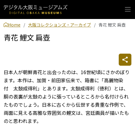
Home
大阪コレクションズ・アーカイブ
青花 鯉文 扁壺
青花 鯉文 扁壺
日本人が朝鮮青花と出会ったのは、16世紀頃にさかのぼり
ます。本作は、加賀・前田家伝来で、箱書に「高麗物染
付 太鼓成得利」とあります。太鼓成得利（徳利）とは、
胴の表裏が太鼓のように張っているところから名付けられ
たものでしょう。日本に古くから伝世する貴重な作例で、
両面に見える高雅な雰囲気の鯉文は、宮廷画員が描いたも
のと思われます。