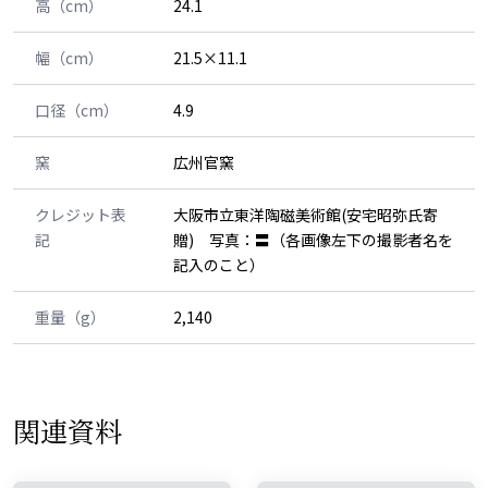
高（cm）
24.1
幅（cm）
21.5×11.1
口径（cm）
4.9
窯
広州官窯
クレジット表
大阪市立東洋陶磁美術館(安宅昭弥氏寄
記
贈) 写真：〓（各画像左下の撮影者名を
記入のこと）
重量（g）
2,140
関連資料