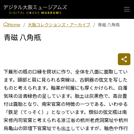
Home
大阪コレクションズ・アーカイブ
青磁 八角瓶
青磁 八角瓶
下蕪形の瓶の口縁を鍔状に作り、全体を八面に面取してい
ます。頸部と肩に見られる突線は、古銅器の弦文を写した
ものと考えられます。釉薬が何層にも厚くかけられ、白濁
気味の淡青緑色の呈しています。胎土は灰黒色で、高台畳
付は露胎となり、南宋官窯の特徴の一つである、いわゆる
「鉄足（てっそく）」となっています。類似の弦文瓶は南
宋修内司官窯と考えられる浙江省の杭州老虎洞窯址や杭州
烏亀山の郊壇下官窯址でも出土していますが、釉色や作行