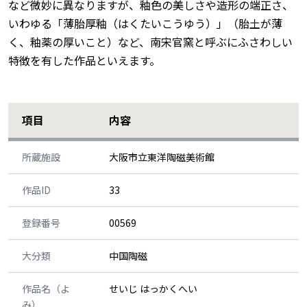
など微妙に異なりますが、釉色の美しさや造形の端正さ、
いわゆる「薄胎厚釉（はくたいこうゆう）」（胎土が薄
く、釉薬の厚いこと）など、南宋官窯と呼ぶにふさわしい
特徴を有した作品といえます。
項目
内容
所蔵施設
大阪市立東洋陶磁美術館
作品ID
33
登録番号
00569
大分類
中国陶磁
作品名（よ
せいじ はっかくへい
み）