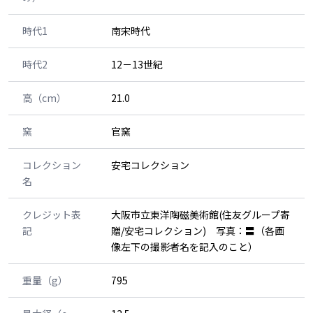
時代1
南宋時代
時代2
12－13世紀
高（cm）
21.0
窯
官窯
コレクション
安宅コレクション
名
クレジット表
大阪市立東洋陶磁美術館(住友グループ寄
記
贈/安宅コレクション) 写真：〓（各画
像左下の撮影者名を記入のこと）
重量（g）
795