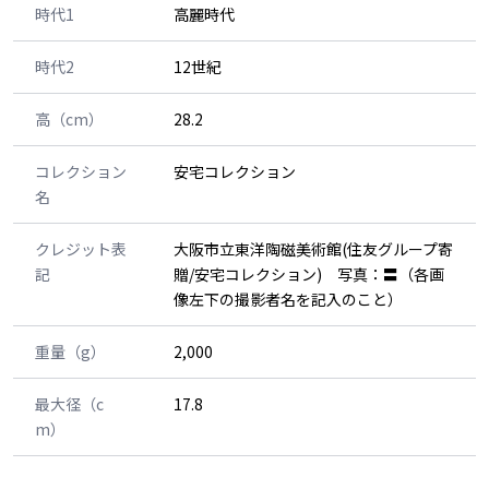
時代1
高麗時代
時代2
12世紀
高（cm）
28.2
コレクション
安宅コレクション
名
クレジット表
大阪市立東洋陶磁美術館(住友グループ寄
記
贈/安宅コレクション) 写真：〓（各画
像左下の撮影者名を記入のこと）
重量（g）
2,000
最大径（c
17.8
m）