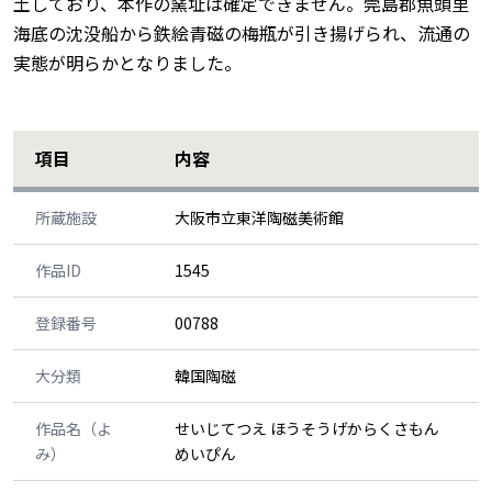
土しており、本作の窯址は確定できません。莞島郡魚頭里
海底の沈没船から鉄絵青磁の梅瓶が引き揚げられ、流通の
実態が明らかとなりました。
項目
内容
所蔵施設
大阪市立東洋陶磁美術館
作品ID
1545
登録番号
00788
大分類
韓国陶磁
作品名（よ
せいじてつえ ほうそうげからくさもん
み）
めいぴん