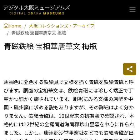
Home
大阪コレクションズ・アーカイブ
青磁鉄絵 宝相華唐草文 梅瓶
青磁鉄絵 宝相華唐草文 梅瓶
黒褐色に発色する鉄絵具で文様を描く青磁を鉄絵青磁と呼
びます。胴面の宝相華文は、鉄絵青磁には珍しく端正で丁
寧かつ細かく施されています。胴裾にみる文様の原型を中
国・磁州窯に求める説もありますが、その詳細はよく分か
りません。鉄絵青磁は、10世紀末の初期窯で確認され、本
格的には12世紀の全羅南道海南郡珍山里窯を中心に作られ
ました。しかし、康津郡沙堂里窯址などでも鉄絵青磁が出