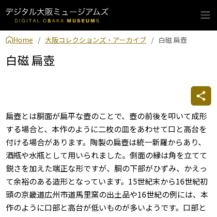
Home
大阪コレクションズ・アーカイブ
白磁 扁壺
白磁 扁壺
扁壺とは胴面が扁平な壺のことで、壺の前後を叩いて成形
する場合と、本作のように二枚の皿をあわせて口と高台を
付ける場合があります。陶製の扁壺は統一新羅からあり、
酒瓶や水瓶として用いられました。側面の縁は角を立てて
鋭さを加えた端正な形ですが、胴の下部がひずみ、かえっ
て余裕のある造形となっています。15世紀末から16世紀初
頭の京畿道広州市道馬里窯の出土品や16世紀の例には、本
作のように口部と高台が低いものが多いようです。口部と