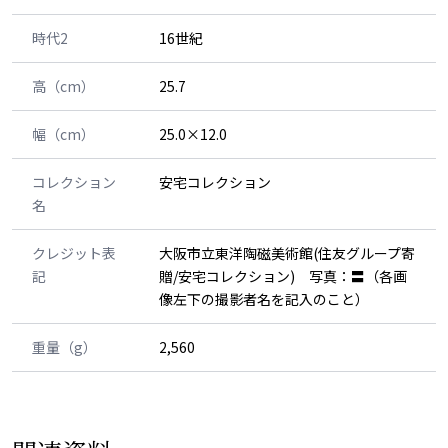
時代2
16世紀
高（cm）
25.7
幅（cm）
25.0×12.0
コレクション
安宅コレクション
名
クレジット表
大阪市立東洋陶磁美術館(住友グループ寄
記
贈/安宅コレクション) 写真：〓（各画
像左下の撮影者名を記入のこと）
重量（g）
2,560