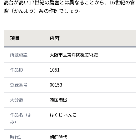
高台が高い17世紀の扁壺とは異なることから、16世紀の官
窯（かんよう）系の作例でしょう。
項目
内容
所蔵施設
大阪市立東洋陶磁美術館
作品ID
1051
登録番号
00153
大分類
韓国陶磁
作品名（よ
はくじ へんこ
み）
時代1
朝鮮時代