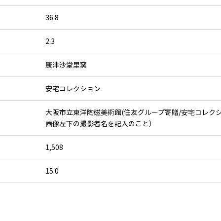
36.8
2.3
康津沙堂里窯
安宅コレクション
大阪市立東洋陶磁美術館(住友グループ寄贈/安宅コレク
画像左下の撮影者名を記入のこと）
1,508
15.0