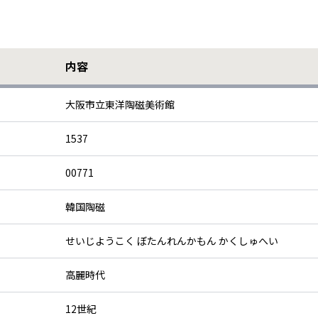
内容
大阪市立東洋陶磁美術館
1537
00771
韓国陶磁
せいじようこく ぼたんれんかもん かくしゅへい
高麗時代
12世紀