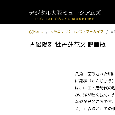
Home
大阪コレクションズ・アーカイブ
青
青磁陽刻 牡丹蓮花文 鶴首瓶
八角に面取された胴
に鐶状（かんじょう
は、中国・唐時代の
が、頸が細く長く、
な姿が見どころです
く）」青磁としての