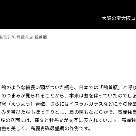
大阪の宝
大阪コ
磁陽刻 牡丹蓮花文 鶴首瓶
に鶴のような細長い頸がついた瓶を、日本では「鶴首瓶」と呼
）のつまみが見られることから、本来は蓋を伴っていたのでし
越窯（えつよう）青磁、さらにはイスラムガラスなどにその原
丸みを帯びた胴もほっそりとし、肩の線もなだらかで、高麗独
。胴の八面には、蓮文と牡丹文が交互に表されています。高麗
釉色も美しく、高麗青磁最盛期の作例です。