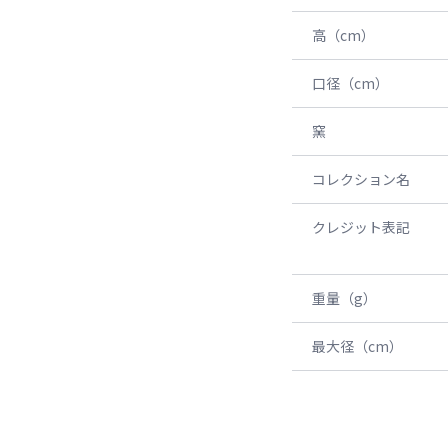
高（cm）
口径（cm）
窯
コレクション名
クレジット表記
重量（g）
最大径（cm）