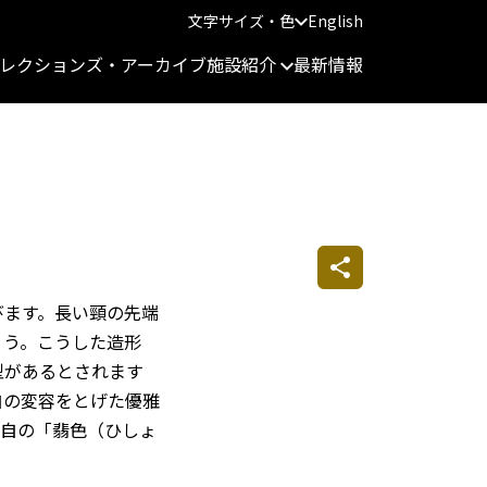
文字サイズ・色
English
レクションズ・アーカイブ
施設紹介
最新情報
びます。長い頸の先端
ょう。こうした造形
型があるとされます
自の変容をとげた優雅
独自の「翡色（ひしょ