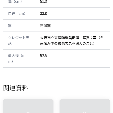
高（cm）
51.3
口径（cm）
33.8
窯
常滑窯
クレジット表
大阪市立東洋陶磁美術館 写真：〓（各
記
画像左下の撮影者名を記入のこと）
最大径（c
52.5
m）
関連資料