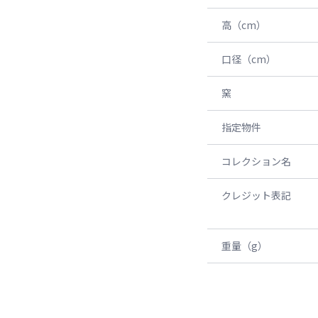
高（cm）
口径（cm）
窯
指定物件
コレクション名
クレジット表記
重量（g）