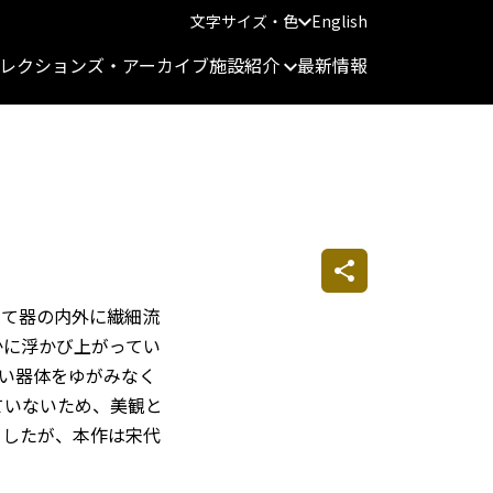
文字サイズ・色
English
レクションズ・アーカイブ
施設紹介
最新情報
って器の内外に繊細流
かに浮かび上がってい
い器体をゆがみなく
ていないため、美観と
ましたが、本作は宋代