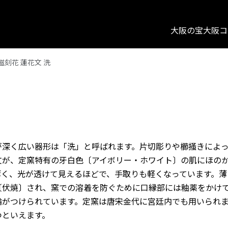
大阪の宝
大阪コ
磁刻花 蓮花文 洗
が深く広い器形は「洗」と呼ばれます。片切彫りや櫛掻きによ
文が、定窯特有の牙白色〔アイボリー・ホワイト〕の肌にほの
薄く、光が透けて見えるほどで、手取りも軽くなっています。薄
〔伏焼〕され、窯での溶着を防ぐために口縁部には釉薬をかけ
輪がつけられています。定窯は唐宋金代に宮廷内でも用いられ
つといえます。