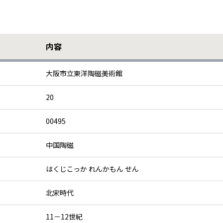
内容
大阪市立東洋陶磁美術館
20
00495
中国陶磁
はくじこっか れんかもん せん
北宋時代
11－12世紀