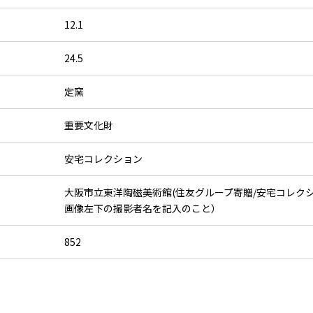
12.1
24.5
定窯
重要文化財
安宅コレクション
大阪市立東洋陶磁美術館(住友グループ寄贈/安宅コレク
画像左下の撮影者名を記入のこと）
852