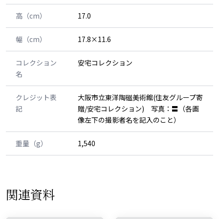
高（cm）
17.0
幅（cm）
17.8×11.6
コレクション
安宅コレクション
名
クレジット表
大阪市立東洋陶磁美術館(住友グループ寄
記
贈/安宅コレクション) 写真：〓（各画
像左下の撮影者名を記入のこと）
重量（g）
1,540
関連資料