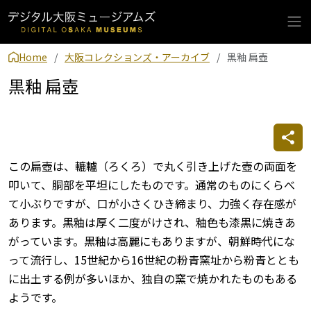
Home
大阪コレクションズ・アーカイブ
黒釉 扁壺
黒釉 扁壺
この扁壺は、轆轤（ろくろ）で丸く引き上げた壺の両面を
叩いて、胴部を平坦にしたものです。通常のものにくらべ
て小ぶりですが、口が小さくひき締まり、力強く存在感が
あります。黒釉は厚く二度がけされ、釉色も漆黒に焼きあ
がっています。黒釉は高麗にもありますが、朝鮮時代にな
って流行し、15世紀から16世紀の粉青窯址から粉青ととも
に出土する例が多いほか、独自の窯で焼かれたものもある
ようです。