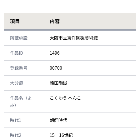
項目
内容
所蔵施設
大阪市立東洋陶磁美術館
作品ID
1496
登録番号
00700
大分類
韓国陶磁
作品名（よ
こくゆう へんこ
み）
時代1
朝鮮時代
時代2
15－16世紀