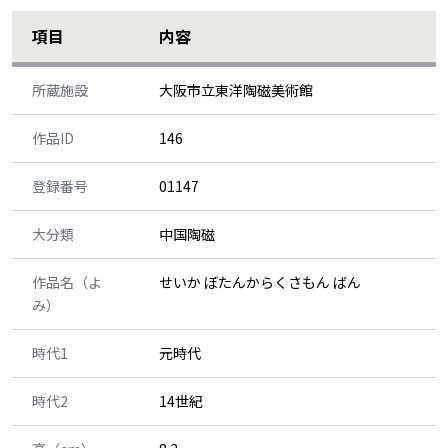
項目
内容
所蔵施設
大阪市立東洋陶磁美術館
作品ID
146
登録番号
01147
大分類
中国陶磁
作品名（よ
せいか ぼたんからくさもん ばん
み）
時代1
元時代
時代2
14世紀