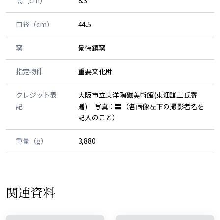
高（cm）
8.3
口径（cm）
44.5
窯
景徳鎮窯
指定物件
重要文化財
クレジット表
大阪市立東洋陶磁美術館(東畑謙三氏寄
記
贈) 写真：〓（各画像左下の撮影者名を
記入のこと）
重量（g）
3,880
関連資料