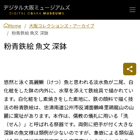
Home
大阪コレクションズ・アーカイブ
粉青鉄絵 魚文 深鉢
粉青鉄絵 魚文 深鉢
悠然と泳ぐ高麗鱖（けつ）魚と思われる淡水魚が二尾、白
化粧をした鉢の内外に、水草を添えて鉄絵具で描かれてい
ます。白化粧をし素焼きをした素地に、鉄の顔料で描く技
法の粉青鉄絵は、忠清南道公州市反浦面鶴峰里鶏龍山の山
麓に窯址があります。本作は、儒教の儀礼に用いる「洗
（せん）」と呼ばれる祭器です。両側に把手が付く大きな
深鉢の魚文様は類例が少ないのですが、象嵌による類似品