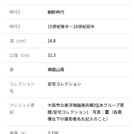
時代1
朝鮮時代
時代2
15世紀後半－16世紀前半
高（cm）
16.8
口径（cm）
31.3
窯
鶏龍山窯
コレクション
安宅コレクション
名
クレジット表
大阪市立東洋陶磁美術館(住友グループ寄
記
贈/安宅コレクション) 写真：〓（各画
像左下の撮影者名を記入のこと）
重量（g）
2,220