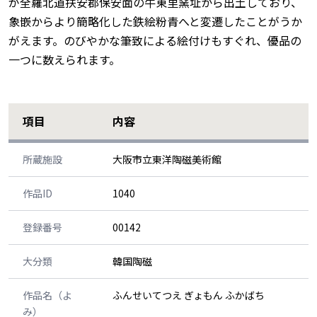
が全羅北道扶安郡保安面の牛東里窯址から出土しており、
象嵌からより簡略化した鉄絵粉青へと変遷したことがうか
がえます。のびやかな筆致による絵付けもすぐれ、優品の
一つに数えられます。
項目
内容
所蔵施設
大阪市立東洋陶磁美術館
作品ID
1040
登録番号
00142
大分類
韓国陶磁
作品名（よ
ふんせいてつえ ぎょもん ふかばち
み）