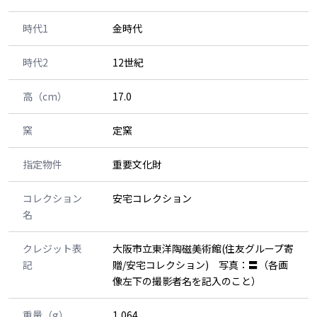
時代1
金時代
時代2
12世紀
高（cm）
17.0
窯
定窯
指定物件
重要文化財
コレクション
安宅コレクション
名
クレジット表
大阪市立東洋陶磁美術館(住友グループ寄
記
贈/安宅コレクション) 写真：〓（各画
像左下の撮影者名を記入のこと）
重量（g）
1,064