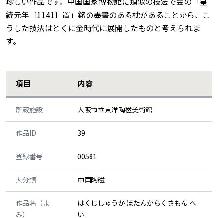
珍しい作品です。中国国家博物館に類似の技法で金の「皇
統元年〔1141〕置」銘の墨書のある枕があることから、こ
うした技法はとくに金時代に展開したものと考えられま
す。
項目
内容
所蔵施設
大阪市立東洋陶磁美術館
作品ID
39
登録番号
00581
大分類
中国陶磁
作品名（よ
はくじしゅうか ぼたんからくさもん へ
み）
い