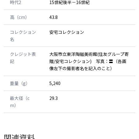
時代2
15世紀後半－16世紀
高（cm）
43.8
コレクション
安宅コレクション
名
クレジット表
大阪市立東洋陶磁美術館(住友グループ寄
記
贈/安宅コレクション) 写真：〓（各画
像左下の撮影者名を記入のこと）
重量（g）
5,240
最大径（c
29.3
m）
関連資料