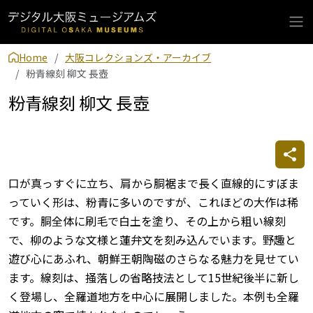
Home
大阪コレクションズ・アーカイブ
粉青線刻 柳文 長壺
粉青線刻 柳文 長壺
口が真っすぐに立ち、肩から胴裾まで長く直線的にすぼま
っていく形は、粉青に多いのですが、これほどの大作は稀
です。胴全体に刷毛で白土を塗り、その上から粗い線刻
で、柳のような文様と蓮弁文を刻み込んでいます。野趣と
遊び心にあふれ、朝鮮王朝陶磁のさらなる魅力を見せてい
ます。線刻は、掻落しの省略技法として15世紀後半に新し
く登場し、全羅道地方を中心に展開しました。本例も全羅