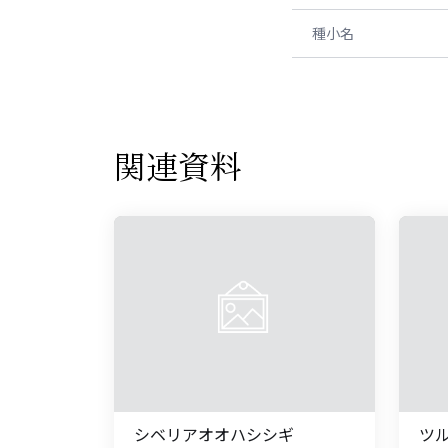
種小名
関連資料
シベリアオオハシシギ
ツ