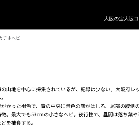
大阪の宝
大阪コ
カチホヘビ
脈の山地を中心に採集されているが、記録は少ない。大阪府レ
る。
がかった褐色で、背の中央に暗色の筋がはしる。尾部の腹側の
徴。最大でも53cmの小さなヘビ。夜行性で、昼間は落ち葉
などを補食する。