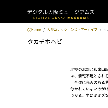
Home
大阪コレクションズ・アーカイブ
タ
タカチホヘビ
北摂の北部と和泉山
は、情報不足とされ
全体に光沢のある紫
分かれていないのが特
つかる。主にミミズ