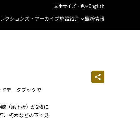
文字サイズ・色
English
レクションズ・アーカイブ
施設紹介
最新情報
ッドデータブックで
鱗（尾下板）が2枚に
や石、朽木などの下で見