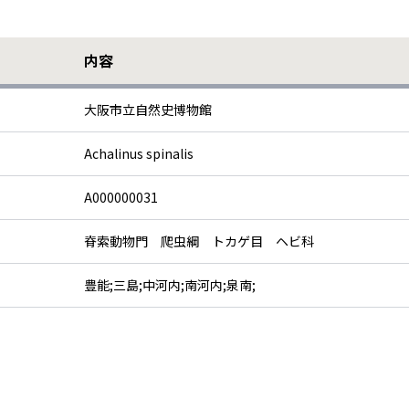
内容
大阪市立自然史博物館
Achalinus spinalis
A000000031
脊索動物門 爬虫綱 トカゲ目 ヘビ科
豊能;三島;中河内;南河内;泉南;