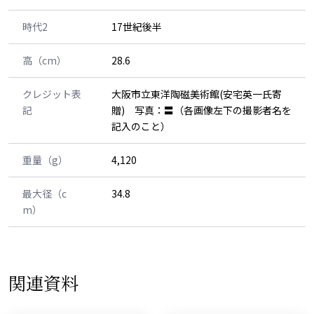
時代2
17世紀後半
高（cm）
28.6
クレジット表
大阪市立東洋陶磁美術館(安宅英一氏寄
記
贈) 写真：〓（各画像左下の撮影者名を
記入のこと）
重量（g）
4,120
最大径（c
34.8
m）
関連資料