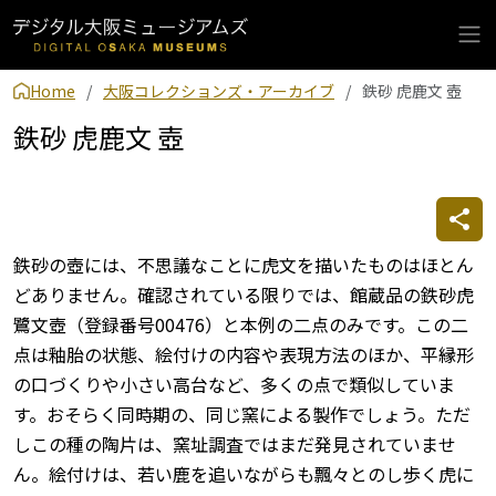
Home
大阪コレクションズ・アーカイブ
鉄砂 虎鹿文 壺
鉄砂 虎鹿文 壺
鉄砂の壺には、不思議なことに虎文を描いたものはほとん
どありません。確認されている限りでは、館蔵品の鉄砂虎
鷺文壺（登録番号00476）と本例の二点のみです。この二
点は釉胎の状態、絵付けの内容や表現方法のほか、平縁形
の口づくりや小さい高台など、多くの点で類似していま
す。おそらく同時期の、同じ窯による製作でしょう。ただ
しこの種の陶片は、窯址調査ではまだ発見されていませ
ん。絵付けは、若い鹿を追いながらも飄々とのし歩く虎に