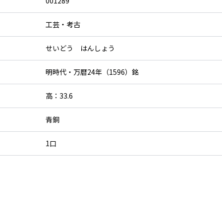
001289
工芸・考古
せいどう はんしょう
明時代・万暦24年（1596）銘
高：33.6
青銅
1口