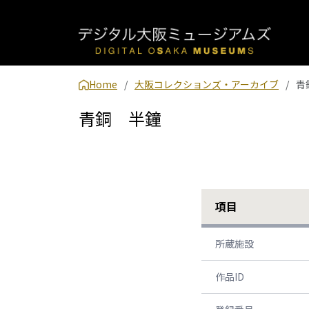
Home
大阪コレクションズ・アーカイブ
青
青銅 半鐘
項目
所蔵施設
作品ID