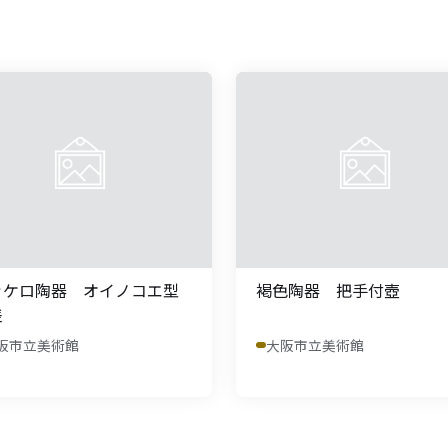
ッケロ陶器 オイノコエ型
褐色陶器 把手付壺
差
阪市立美術館
大阪市立美術館