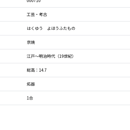
000710
工芸・考古
はくゆう よほうふたもの
京焼
江戸～明治時代（19世紀）
総高：14.7
炻器
1合