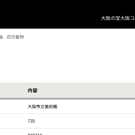
大阪の宝
大阪コ
釉 四方蓋物
内容
大阪市立美術館
735