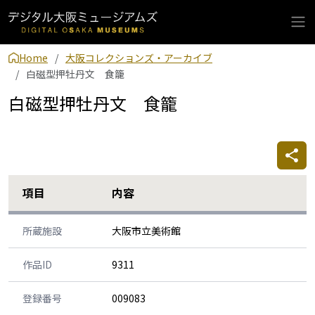
Home
大阪コレクションズ・アーカイブ
白磁型押牡丹文 食籠
白磁型押牡丹文 食籠
項目
内容
所蔵施設
大阪市立美術館
作品ID
9311
登録番号
009083