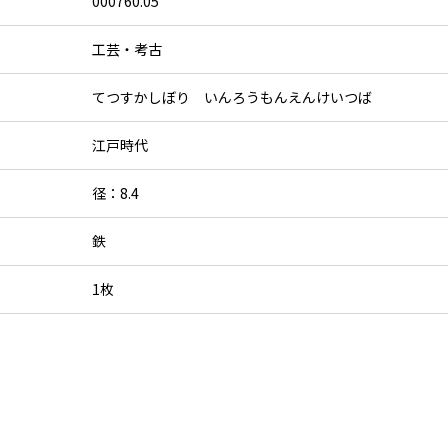
000760.05
工芸・考古
てつすかしぼり いんろうもんえんけいつば
江戸時代
径：8.4
鉄
1枚