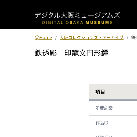
Home
大阪コレクションズ・アーカイブ
鉄
鉄透彫 印籠文円形鐔
項目
所蔵施設
作品ID