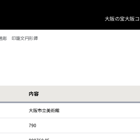
大阪の宝
大阪コ
透彫 印籠文円形鐔
内容
大阪市立美術館
790