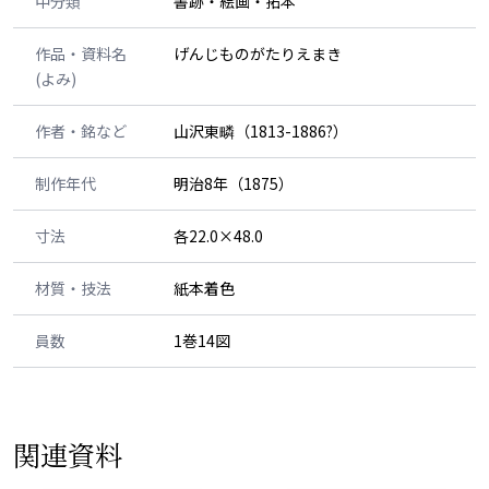
中分類
書跡・絵画・拓本
作品・資料名
げんじものがたりえまき
(よみ)
作者・銘など
山沢東疄（1813-1886?）
制作年代
明治8年（1875）
寸法
各22.0×48.0
材質・技法
紙本着色
員数
1巻14図
関連資料