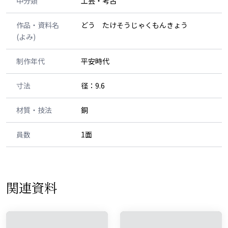
中分類
工芸・考古
作品・資料名
どう たけそうじゃくもんきょう
(よみ)
制作年代
平安時代
寸法
径：9.6
材質・技法
銅
員数
1面
関連資料