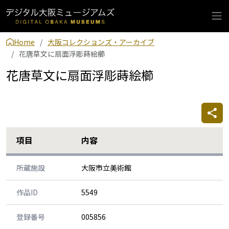
Home
大阪コレクションズ・アーカイブ
花唐草文に扇面浮彫蒔絵櫛
花唐草文に扇面浮彫蒔絵櫛
項目
内容
所蔵施設
大阪市立美術館
作品ID
5549
登録番号
005856