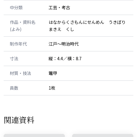
中分類
工芸・考古
作品・資料名
はなからくさもんにせんめん うきぼり
(よみ)
まきえ くし
制作年代
江戸～明治時代
寸法
縦：4.4／横：8.7
材質・技法
鼈甲
員数
1枚
関連資料