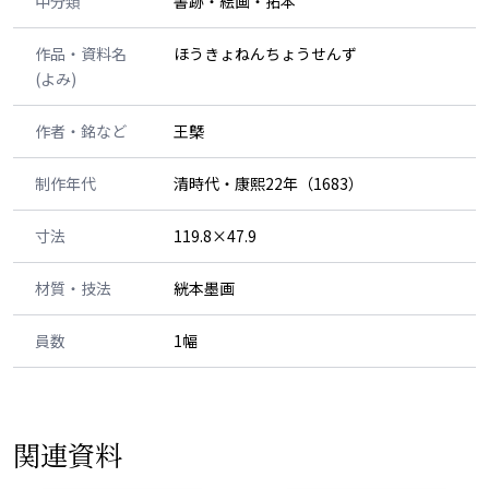
中分類
書跡・絵画・拓本
作品・資料名
ほうきょねんちょうせんず
(よみ)
作者・銘など
王槩
制作年代
清時代・康熙22年（1683）
寸法
119.8×47.9
材質・技法
絖本墨画
員数
1幅
関連資料