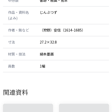
中分類
書跡・絵画・拓本
作品・資料名
じんぶつず
(よみ)
作者・銘など
（狩野）安信（1614-1685）
寸法
27.2×32.8
材質・技法
絹本墨画
員数
1幅
関連資料