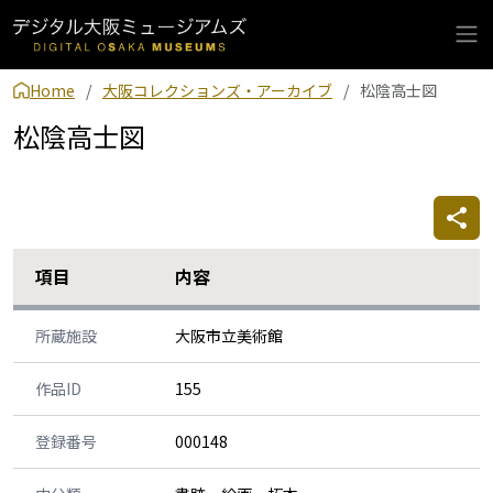
Home
大阪コレクションズ・アーカイブ
松陰高士図
松陰高士図
項目
内容
所蔵施設
大阪市立美術館
作品ID
155
登録番号
000148