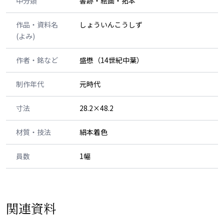
中分類
書跡・絵画・拓本
作品・資料名
しょういんこうしず
(よみ)
作者・銘など
盛懋（14世紀中葉）
制作年代
元時代
寸法
28.2×48.2
材質・技法
絹本着色
員数
1幅
関連資料