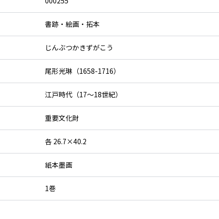
000255
書跡・絵画・拓本
じんぶつかきずがこう
尾形光琳（1658-1716）
江戸時代（17～18世紀）
重要文化財
各 26.7×40.2
紙本墨画
1巻