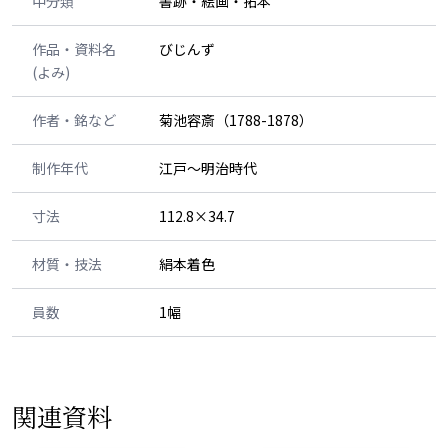
中分類
書跡・絵画・拓本
作品・資料名
びじんず
(よみ)
作者・銘など
菊池容斎（1788-1878）
制作年代
江戸～明治時代
寸法
112.8×34.7
材質・技法
絹本着色
員数
1幅
関連資料