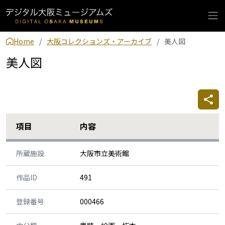
Home
大阪コレクションズ・アーカイブ
美人図
美人図
項目
内容
所蔵施設
大阪市立美術館
作品ID
491
登録番号
000466