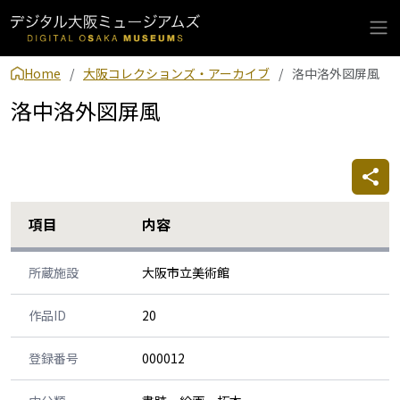
Home
大阪コレクションズ・アーカイブ
洛中洛外図屏風
洛中洛外図屏風
項目
内容
所蔵施設
大阪市立美術館
作品ID
20
登録番号
000012