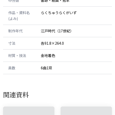
中分類
書跡・絵画・拓本
作品・資料名
らくちゅうらくがいず
(よみ)
制作年代
江戸時代（17世紀）
寸法
各91.8×264.0
材質・技法
金地着色
員数
6曲1双
関連資料