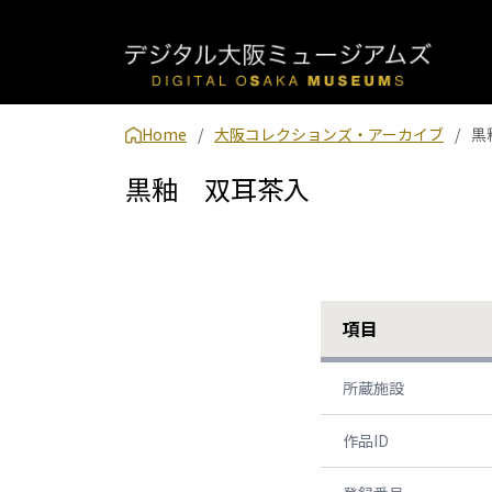
Home
大阪コレクションズ・アーカイブ
黒
黒釉 双耳茶入
項目
所蔵施設
作品ID