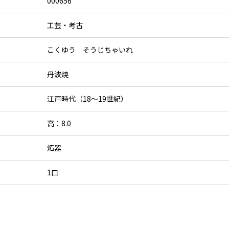
000656
工芸・考古
こくゆう そうじちゃいれ
丹波焼
江戸時代（18～19世紀）
高：8.0
炻器
1口