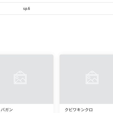
sp.6
メバガン
クビワキンクロ