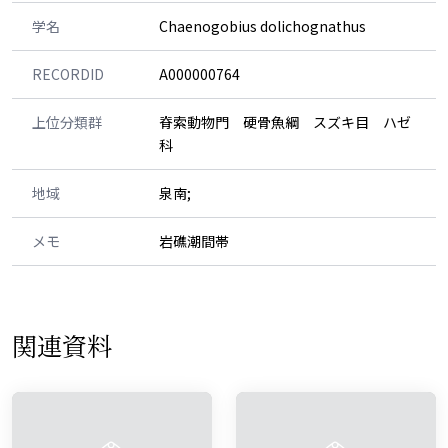
学名
Chaenogobius dolichognathus
RECORDID
A000000764
上位分類群
脊索動物門 硬骨魚綱 スズキ目 ハゼ
科
地域
泉南;
メモ
岩礁潮間帯
関連資料