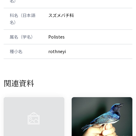
名）
科名（日本語
スズメバチ科
名）
属名（学名）
Polistes
種小名
rothneyi
関連資料