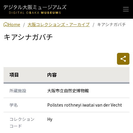
Home
大阪コレクションズ・アーカイブ
キアシナガバチ
キアシナガバチ
項目
内容
所蔵施設
大阪市立自然史博物館
学名
Polistes rothneyi iwatai van der Vecht
コレクション
Hy
コード