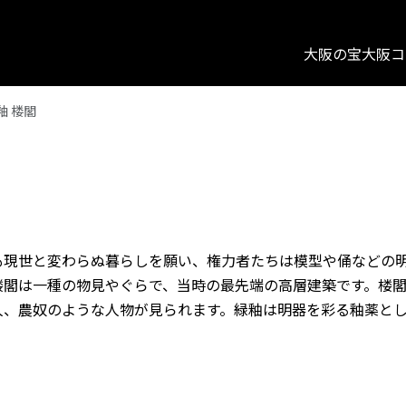
大阪の宝
大阪コ
釉 楼閣
も現世と変わらぬ暮らしを願い、権力者たちは模型や俑などの
楼閣は一種の物見やぐらで、当時の最先端の高層建築です。楼
人、農奴のような人物が見られます。緑釉は明器を彩る釉薬と