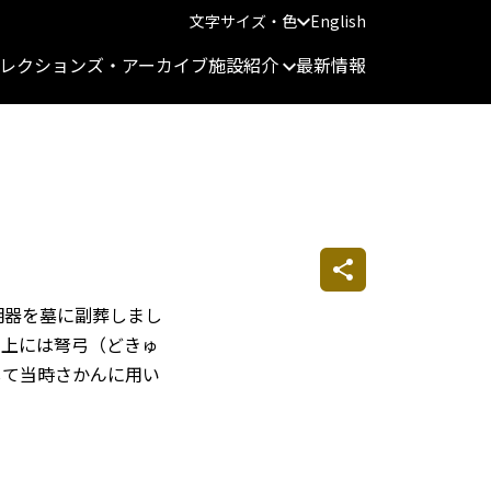
文字サイズ・色
English
レクションズ・アーカイブ
施設紹介
最新情報
明器を墓に副葬しまし
閣上には弩弓（どきゅ
して当時さかんに用い