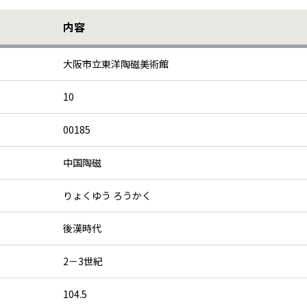
内容
大阪市立東洋陶磁美術館
10
00185
中国陶磁
りょくゆう ろうかく
後漢時代
2－3世紀
104.5