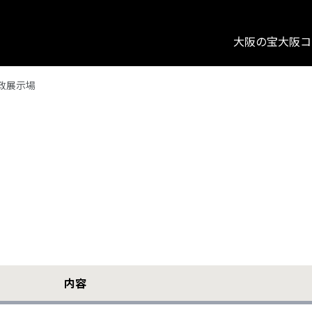
大阪の宝
大阪コ
政展示場
内容