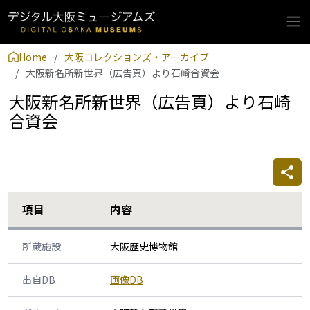
Home
大阪コレクションズ・アーカイブ
大阪新名所新世界（広告頁）より石崎合資会
大阪新名所新世界（広告頁）より石崎
合資会
項目
内容
所蔵施設
大阪歴史博物館
出自DB
画像DB