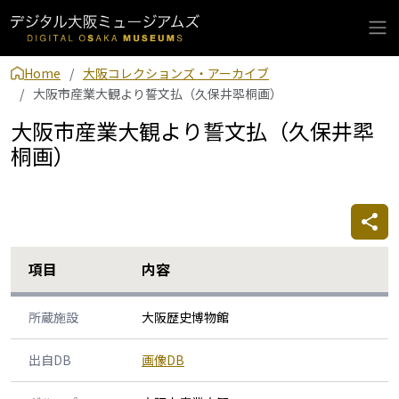
Home
大阪コレクションズ・アーカイブ
大阪市産業大観より誓文払（久保井翆桐画）
大阪市産業大観より誓文払（久保井翆
桐画）
項目
内容
所蔵施設
大阪歴史博物館
出自DB
画像DB