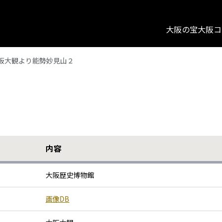
大阪の宝
大阪コ
阪大観より能勢妙見山２
内容
大阪歴史博物館
画像DB