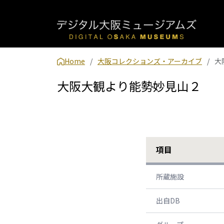
Home
大阪コレクションズ・アーカイブ
大
大阪大観より能勢妙見山２
項目
所蔵施設
出自DB