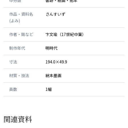
中分類
書跡・絵画・拓本
作品・資料名
さんすいず
(よみ)
作者・銘など
卞文瑜（17世紀中葉）
制作年代
明時代
寸法
194.0×49.9
材質・技法
絖本墨画
員数
1幅
関連資料