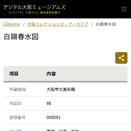
Home
大阪コレクションズ・アーカイブ
白鷗春水図
白鷗春水図
項目
内容
所蔵施設
大阪市立美術館
作品ID
98
登録番号
000091