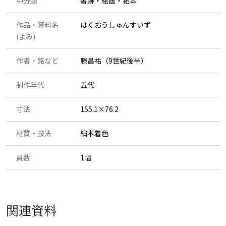
中分類
書跡・絵画・拓本
作品・資料名
はくおうしゅんすいず
(よみ)
作者・銘など
滕昌祐（9世紀後半）
制作年代
五代
寸法
155.1×76.2
材質・技法
絹本着色
員数
1幅
関連資料