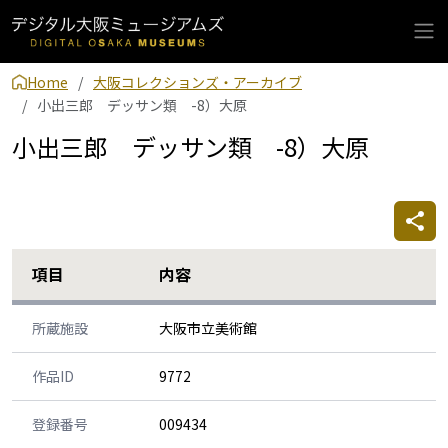
Home
大阪コレクションズ・アーカイブ
小出三郎 デッサン類 -8）大原
小出三郎 デッサン類 -8）大原
項目
内容
所蔵施設
大阪市立美術館
作品ID
9772
登録番号
009434