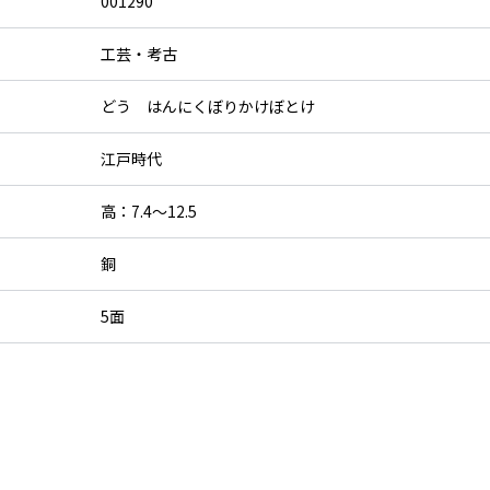
001290
工芸・考古
どう はんにくぼりかけぼとけ
江戸時代
高：7.4〜12.5
銅
5面