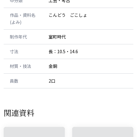
中分類
工芸・考古
作品・資料名
こんどう ごこしょ
(よみ)
制作年代
室町時代
寸法
長：10.5・14.6
材質・技法
金銅
員数
2口
関連資料