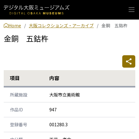
Home
大阪コレクションズ・アーカイブ
金銅 五鈷杵
金銅 五鈷杵
項目
内容
所蔵施設
大阪市立美術館
作品ID
947
登録番号
001280.3