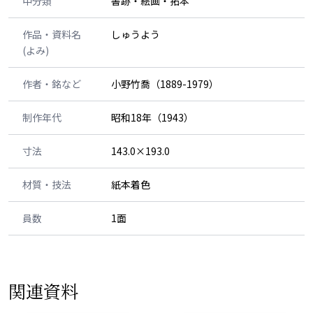
中分類
書跡・絵画・拓本
作品・資料名
しゅうよう
(よみ)
作者・銘など
小野竹喬（1889-1979）
制作年代
昭和18年（1943）
寸法
143.0×193.0
材質・技法
紙本着色
員数
1面
関連資料