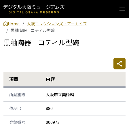
Home
大阪コレクションズ・アーカイブ
黒釉陶器 コティル型碗
黒釉陶器 コティル型碗
項目
内容
所蔵施設
大阪市立美術館
作品ID
880
登録番号
000972