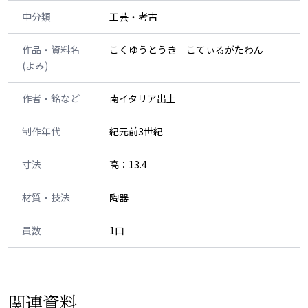
中分類
工芸・考古
作品・資料名
こくゆうとうき こてぃるがたわん
(よみ)
作者・銘など
南イタリア出土
制作年代
紀元前3世紀
寸法
高：13.4
材質・技法
陶器
員数
1口
関連資料