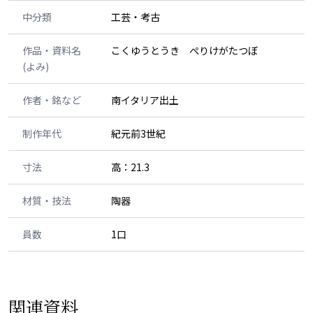
中分類
工芸・考古
作品・資料名
こくゆうとうき ぺりけがたつぼ
(よみ)
作者・銘など
南イタリア出土
制作年代
紀元前3世紀
寸法
高：21.3
材質・技法
陶器
員数
1口
関連資料