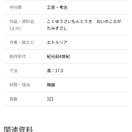
中分類
工芸・考古
作品・資料名
こくゆうさいもんとうき おいのこえが
(よみ)
たみずさし
作者・銘など
エトルリア
制作年代
紀元前4世紀
寸法
高：17.3
材質・技法
陶器
員数
1口
関連資料