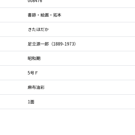
008476
書跡・絵画・拓本
きたほだか
足立源一郎（1889-1973）
昭和期
5号Ｆ
麻布油彩
1面