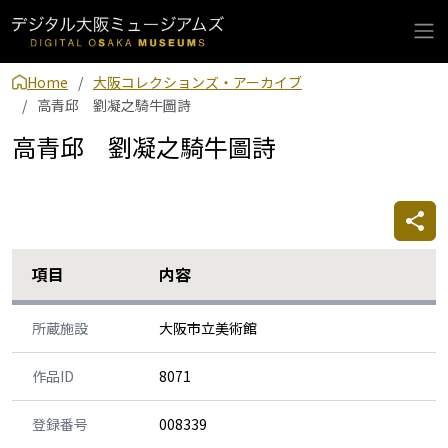
Home
大阪コレクションズ・アーカイブ
高青邱 劉凝之騎牛圖詩
高青邱 劉凝之騎牛圖詩
項目
内容
所蔵施設
大阪市立美術館
作品ID
8071
登録番号
008339